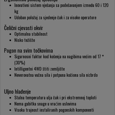
Inovativni sistem vješanja sa podešavanjem između 60 i 120
kg
Udoban položaj za sjedenje čak i za visoke operatore
Čelični cjevasti okvir
Optimalna stabilnost
Nisko težište
Pogon na svim točkovima
Sigurnosni faktor kod košenja na nagibima većim od 17 °
(30%)
Intilligentni 4WD štiti zemljište
Neverovatna vučna sila i potpuna kočiona sila nizbrdo
Uljno hlađenje
Stalna temperatura ulja čak i pri ekstremnoj toploti
Nema gubitka snage u vrućim uslovima
Visoka trajnost instaliranih pogonskih komponenti