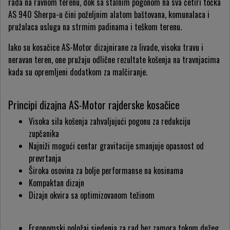
rada na ravnom terenu, dok sa stalnim pogonom na sva četiri točka
AS 940 Sherpa-u čini poželjnim alatom baštovana, komunalaca i
pružalaca usluga na strmim padinama i teškom terenu.
Iako su kosačice AS-Motor dizajnirane za livade, visoku travu i
neravan teren, one pružaju odlične rezultate košenja na travnjacima
kada su opremljeni dodatkom za malčiranje.
Principi dizajna AS-Motor rajderske kosačice
Visoka sila košenja zahvaljujući pogonu za redukciju
zupčanika
Najniži mogući centar gravitacije smanjuje opasnost od
prevrtanja
Široka osovina za bolje performanse na kosinama
Kompaktan dizajn
Dizajn okvira sa optimizovanom težinom
Ergonomski položaj sjedenja za rad bez zamora tokom dužeg