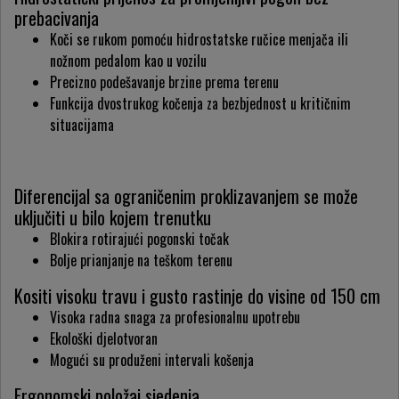
prebacivanja
Koči se rukom pomoću hidrostatske ručice menjača ili
nožnom pedalom kao u vozilu
Precizno podešavanje brzine prema terenu
Funkcija dvostrukog kočenja za bezbjednost u kritičnim
situacijama
Diferencijal sa ograničenim proklizavanjem se može
uključiti u bilo kojem trenutku
Blokira rotirajući pogonski točak
Bolje prianjanje na teškom terenu
Kositi visoku travu i gusto rastinje do visine od 150 cm
Visoka radna snaga za profesionalnu upotrebu
Ekološki djelotvoran
Mogući su produženi intervali košenja
Ergonomski položaj sjedenja