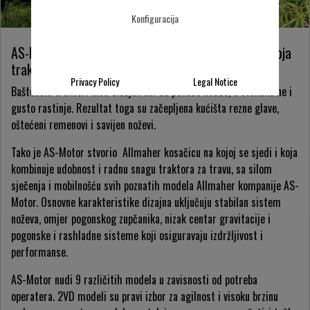
Konfiguracija
AS-Motor rajderske kosačice – snažnije nego bilo koja
traktorska kosačica
Privacy Policy
Legal Notice
Baštenski traktori nisu dizajnirani da pokose livade, a svakako ne i
gusto rastinje. Rezultat toga su začepljena kućišta rezne glave,
oštećeni remenovi i savijen noževi.
Tako je AS-Motor stvorio Allmaher kosačicu na kojoj se sjedi i koja
kombinuje udobnost i radnu snagu traktora za travu, sa silom
sječenja i mobilnošću svih poznatih modela Allmaher kompanije AS-
Motor. Osnovne karakteristike dizajna uključuju stabilan sistem
noževa, omjer pogonskog zupčanika, nizak centar gravitacije i
pogonske i rashladne sisteme koji osiguravaju izdržljivost i
performanse.
AS-Motor nudi 9 različitih modela u zavisnosti od potreba
operatera. 2VD modeli su pravi izbor za agilnost i visoku brzinu