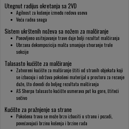
Utegnut radijus okretanja sa 2VD
Agilnost za košenje između redova useva
Veća radna snaga
Sistem ukrštenih noževa sa nožem za malčiranje
Ponovljeno usitnjavanje trave daje bolji rezultat malčiranja
Ubrzana dekompozicija malča smanjuje stvaranje trule
sekcije
Talasasto kućište za malčiranje
Zatvoreni kućište za malširanje štiti od stranih objekata koji
se izbacuju i održava pokošeni materijal u prostoru za rezanje
duže, što dovodi do boljeg rezultata malčiranja
AS Sherpa talasasto kućište usmerava put ka gore, štiteći
sečivo
Kućište za pražnjenje sa strane
Pokošena trava se može brzo izbaciti u stranu i pozadi,
povećavajući brzinu košenja i brzine rada