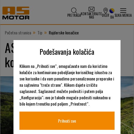
KONTAKTIRAJTE
PRETRAGA
DILER
SLIKA MENIJA
NAS
BA
»
»
Početna stranica
Tip
Rajderske kosačice
AS-Motor Rajderske
Podešavanja kolačića
kosačice
Klikom na „Prihvati sve“, omogućavate nam da koristimo
kolačiće za kontinuirano poboljšanje korisničkog iskustva za
sve korisnike i da vam ponudimo personalizovane preporuke i
na sajtovima "treće strane". Klikom dajete izričitu
saglasnost. Saglasnost možete podesiti i putem polja
„Konfiguracija“; ovo je takođe moguće podesiti naknadno u
bilo kojem trenutku pod poljem „Privatnost“.
Prihvati sve