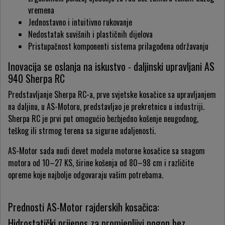
vremena
Jednostavno i intuitivno rukovanje
Nedostatak suvišnih i plastičnih dijelova
Pristupačnost komponenti sistema prilagođena održavanju
Inovacija se oslanja na iskustvo - daljinski upravljani AS
940 Sherpa RC
Predstavljanje Sherpa RC-a, prve svjetske kosačice sa upravljanjem
na daljinu, u AS-Motoru, predstavljao je prekretnicu u industriji.
Sherpa RC je prvi put omogućio bezbjedno košenje neugodnog,
teškog ili strmog terena sa sigurne udaljenosti.
AS-Motor sada nudi devet modela motorne kosačice sa snagom
motora od 10–27 KS, širine košenja od 80–98 cm i različite
opreme koje najbolje odgovaraju vašim potrebama.
Prednosti AS-Motor rajderskih kosačica:
Hidrostatički prijenos za promjenljivi pogon bez