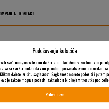
OMPANIJA
KONTAKT
Podešavanja kolačića
vati sve“, omogućavate nam da koristimo kolačiće za kontinuirano pobolj
kustva za sve korisnike i da vam ponudimo personalizovane preporuke i na
K
 Klikom dajete izričitu saglasnost. Saglasnost možete podesiti i putem po
; ovo je takođe moguće podesiti naknadno u bilo kojem trenutku pod polj
Prihvati sve