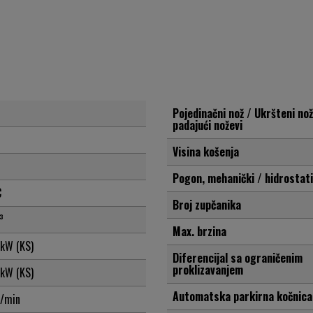
Pojedinačni nož / Ukršteni nož
padajući noževi
Visina košenja
Pogon, mehanički / hidrostati
C
Broj zupčanika
³
Max. brzina
kW (KS)
Diferencijal sa ograničenim
proklizavanjem
kW (KS)
Automatska parkirna kočnica
/min