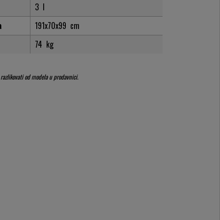
3
l
a
191x70x99
cm
74
kg
 razlikovati od modela u prodavnici.