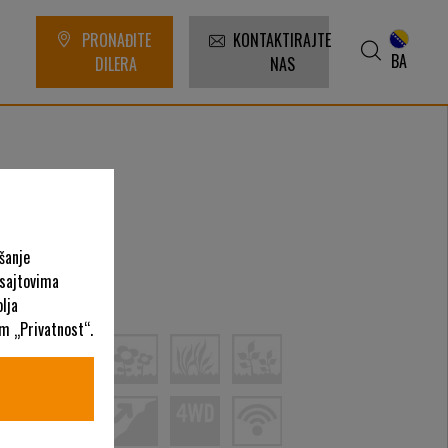
PRONAĐITE
KONTAKTIRAJTE
BA
DILERA
NAS
šanje
 sajtovima
ategorije
lja
em „Privatnost“.