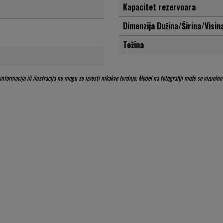
Kapacitet rezervoara
Dimenzija Dužina/Širina/Visin
Težina
ormacija ili ilustracija ne mogu se izvesti nikakve tvrdnje. Model na fotografiji može se vizuelno