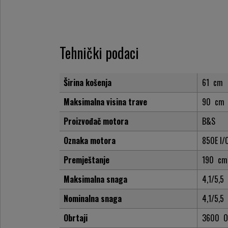
Tehnički podaci
Širina košenja
61
cm
Maksimalna visina trave
90
cm
Proizvođač motora
B&S
Oznaka motora
850E I/
Premještanje
190
cm
Maksimalna snaga
4,1/5,5
Nominalna snaga
4,1/5,5
Obrtaji
3600
O