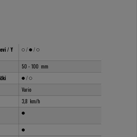
evi / Y
/
/
50 - 100
mm
čki
/
Vario
3,8
km/h