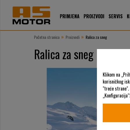
PRIMJENA
PROIZVODI
SERVIS
K
»
»
Početna stranica
Proizvodi
Ralica za sneg
Ralica za sneg
Klikom na „Prih
korisničkog is
"treće strane".
„Konfiguracija“